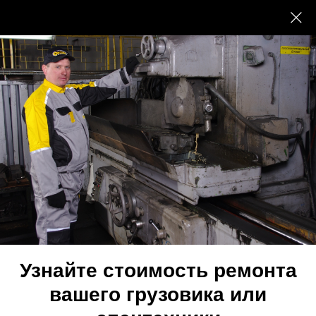
Грамоты и дипломы
АО «Октан» является членом многих
общественных
некоммерческих организаций строительного
и автомобильного секторов экономики
Узнайте стоимость ремонта
вашего грузовика или